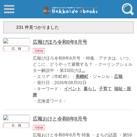
はじめてご利用される方へ
動画でわかる北海道ebooks
231
件見つかりました
ふるさと納税ebooks
フリーワード
学校ebooks
広報びほろ令和8年8月号
小清水アーカイブスebooks
ジャンル
広報びほろ令和8年8月号 ・特集 アナタは、いつ、
北海道立文書館赤れんが
どこに、どうやって避難する？ ・クーリングシェル
ター解説中 ・第33回びほ
...
コンテンツ
・エリア（市町村）：
美幌町
・ジャンル：
広報
エリア
留寿都村
・発行日：2026年08月01日
・キーワード：
イベント
暮らし
子育て
福祉・医
千歳市
療
・北海道ワード：
喜茂別町
キーワード
北見市
広報おけと令和8年8月号
道総研の本棚
北海道ワード
広報おけと令和8年8月号 特集 ・まちの話題 ・第59