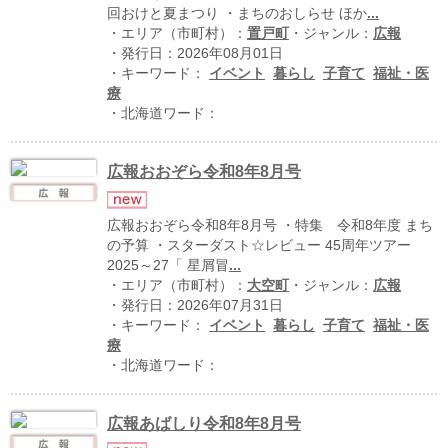
北海道の病院ebooks
回おけと夏まつり ・まちのおしらせ ほか
...
・エリア（市町村）：
置戸町
・ジャンル：
広報
創成研究機構の本棚
・発行日：2026年08月01日
全国健康保険協会
・キーワード：
イベント
暮らし
子育て
福祉・医
療
hokkaido ebooksとは
・北海道ワード：
運営会社
広報おおぞら令和8年8月号
ご利用ガイド
よくある質問
広報おおぞら令和8年8月号 ・特集 令和8年度 まち
の予算 ・スターダスト☆レビュー 45周年ツアー
サイトマップ
2025～27「 星屑冒
...
・エリア（市町村）：
大空町
・ジャンル：
広報
掲載の方法
・発行日：2026年07月31日
掲載規約
・キーワード：
イベント
暮らし
子育て
福祉・医
療
個人情報保護方針
・北海道ワード：
動作環境
広報あばしり令和8年8月号
プライバシーポリシー（配信アプリ
ケーションについて）