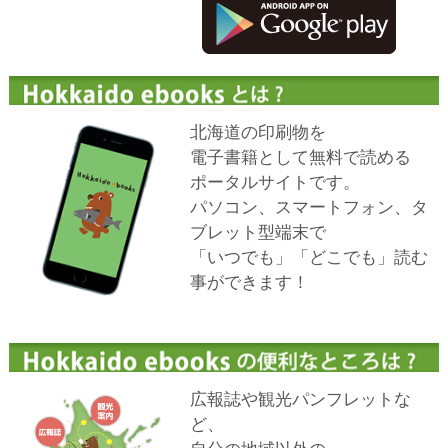
北海道の病院ebooks
創成研究機構の本棚
全国健康保険協会
hokkaido ebooksとは
北海道の印刷物を
運営会社
電子書籍として無料で読める
ご利用ガイド
ポータルサイトです。
パソコン、スマートフォン、タ
よくある質問
ブレット型端末で
サイトマップ
「いつでも」「どこでも」読む
事ができます！
掲載の方法
掲載規約
個人情報保護方針
動作環境
広報誌や観光パンフレットな
ど、
プライバシーポリシー（配信アプリ
ケーションについて）