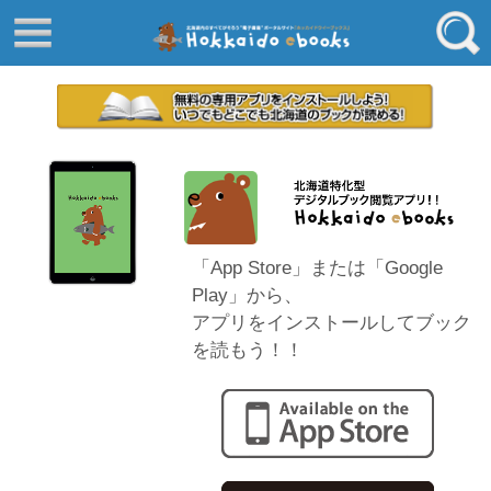
はじめてご利用される方へ
動画でわかる北海道ebooks
ふるさと納税ebooks
フリーワード
学校ebooks
小清水アーカイブスebooks
ジャンル
北海道立文書館赤れんが
コンテンツ
「App Store」または「Google
エリア
留寿都村
Play」から、
アプリをインストールしてブック
千歳市
を読もう！！
喜茂別町
キーワード
北見市
道総研の本棚
北海道ワード