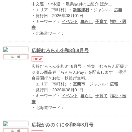
北海道の病院ebooks
中文連・中体連 ・農業委員のご紹介 ほか
...
・エリア（市町村）：
新篠津村
・ジャンル：
広報
創成研究機構の本棚
・発行日：2026年08月01日
全国健康保険協会
・キーワード：
イベント
暮らし
子育て
福祉・医
療
hokkaido ebooksとは
・北海道ワード：
運営会社
広報むろらん令和8年8月号
ご利用ガイド
よくある質問
広報むろらん令和8年8月号 ・特集 むろらん応援デ
ジタル商品券「らんらんPay」を配布します ・望洋
サイトマップ
台霊園行きお盆・秋彼岸無料
...
・エリア（市町村）：
室蘭市
・ジャンル：
広報
掲載の方法
・発行日：2026年08月01日
掲載規約
・キーワード：
イベント
暮らし
子育て
福祉・医
療
個人情報保護方針
・北海道ワード：
動作環境
広報かみのくに令和8年8月号
プライバシーポリシー（配信アプリ
ケーションについて）