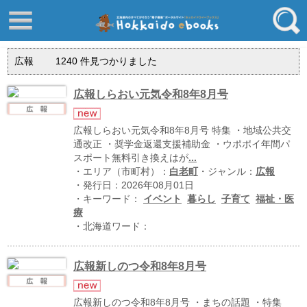
はじめてご利用される方へ
動画でわかる北海道ebooks
広報
1240
件見つかりました
ふるさと納税ebooks
フリーワード
学校ebooks
広報しらおい元気令和8年8月号
小清水アーカイブスebooks
ジャンル
広報しらおい元気令和8年8月号 特集 ・地域公共交
北海道立文書館赤れんが
通改正 ・奨学金返還支援補助金 ・ウポポイ年間パ
スポート無料引き換えはが
...
コンテンツ
・エリア（市町村）：
白老町
・ジャンル：
広報
エリア
留寿都村
・発行日：2026年08月01日
・キーワード：
イベント
暮らし
子育て
福祉・医
千歳市
療
・北海道ワード：
喜茂別町
キーワード
北見市
広報新しのつ令和8年8月号
道総研の本棚
北海道ワード
広報新しのつ令和8年8月号 ・まちの話題 ・特集