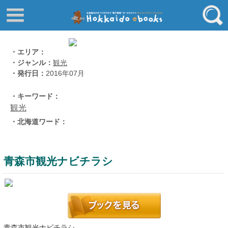
はじめてご利用される方へ
動画でわかる北海道ebooks
ふるさと納税ebooks
フリーワード
・エリア：
・ジャンル：
観光
学校ebooks
・発行日：
2016年07月
小清水アーカイブスebooks
ジャンル
・キーワード：
北海道立文書館赤れんが
観光
コンテンツ
・北海道ワード：
エリア
留寿都村
千歳市
青森市観光ナビチラシ
喜茂別町
キーワード
北見市
道総研の本棚
北海道ワード
青森市観光ナビチラシ