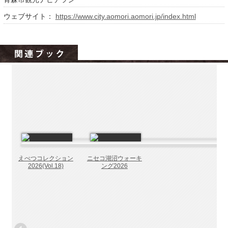
北海道の病院ebooks
ウェブサイト：
https://www.city.aomori.aomori.jp/index.html
創成研究機構の本棚
全国健康保険協会
hokkaido ebooksとは
運営会社
ご利用ガイド
よくある質問
サイトマップ
掲載の方法
えべつコレクション
ニセコ湖沼ウォーキ
掲載規約
2026(Vol.18)
ング2026
個人情報保護方針
動作環境
プライバシーポリシー（配信アプリ
ケーションについて）