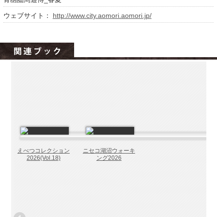
北海道の病院ebooks
ウェブサイト：
http://www.city.aomori.aomori.jp/
創成研究機構の本棚
全国健康保険協会
hokkaido ebooksとは
運営会社
ご利用ガイド
よくある質問
サイトマップ
掲載の方法
えべつコレクション
ニセコ湖沼ウォーキ
掲載規約
2026(Vol.18)
ング2026
個人情報保護方針
動作環境
プライバシーポリシー（配信アプリ
ケーションについて）