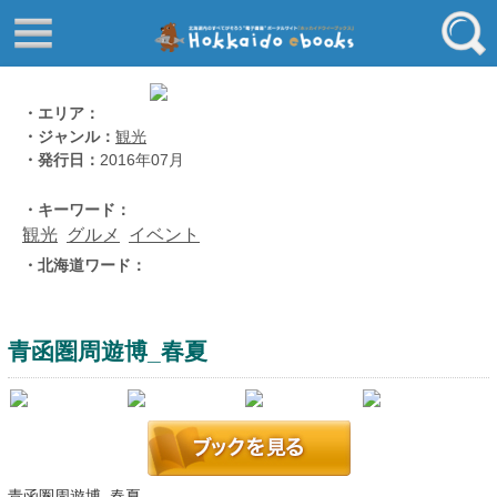
はじめてご利用される方へ
動画でわかる北海道ebooks
ふるさと納税ebooks
フリーワード
・エリア：
・ジャンル：
観光
学校ebooks
・発行日：
2016年07月
小清水アーカイブスebooks
ジャンル
・キーワード：
北海道立文書館赤れんが
観光
グルメ
イベント
コンテンツ
・北海道ワード：
エリア
留寿都村
千歳市
青函圏周遊博_春夏
喜茂別町
キーワード
北見市
道総研の本棚
北海道ワード
青函圏周遊博_春夏