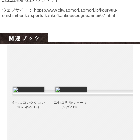
北海道の病院ebooks
ウェブサイト：
https://www.city.aomori.aomori.jp/kouryuu-
創成研究機構の本棚
suishin/bunka-sports-kanko/kankou/sougouannai/07.html
全国健康保険協会
hokkaido ebooksとは
運営会社
ご利用ガイド
よくある質問
サイトマップ
掲載の方法
掲載規約
えべつコレクション
ニセコ湖沼ウォーキ
2026(Vol.18)
ング2026
個人情報保護方針
動作環境
プライバシーポリシー（配信アプリ
ケーションについて）