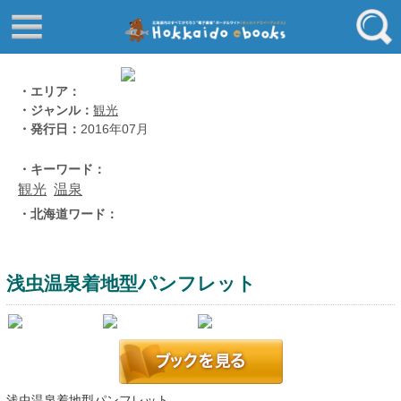
はじめてご利用される方へ
動画でわかる北海道ebooks
ふるさと納税ebooks
フリーワード
・エリア：
・ジャンル：
観光
学校ebooks
・発行日：
2016年07月
小清水アーカイブスebooks
ジャンル
・キーワード：
北海道立文書館赤れんが
観光
温泉
コンテンツ
・北海道ワード：
エリア
留寿都村
千歳市
浅虫温泉着地型パンフレット
喜茂別町
キーワード
北見市
道総研の本棚
北海道ワード
浅虫温泉着地型パンフレット