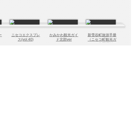
ー
ニセコエクスプレ
かみかわ観光ガイ
新雪谷町旅游手册
ス(vol.40)
ド北部ver
（ニセコ町観光ガ
イド 中国語版）