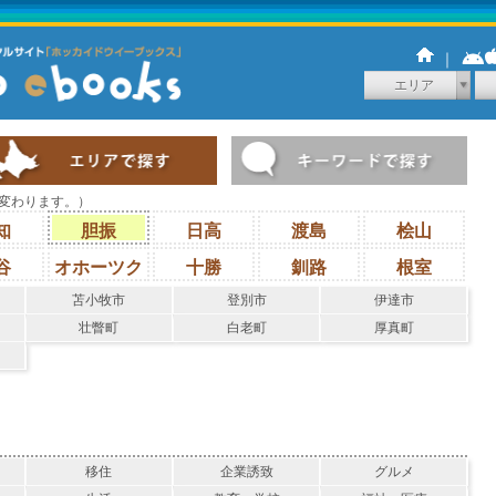
｜
エリア
変わります。）
知
胆振
日高
渡島
桧山
谷
オホーツク
十勝
釧路
根室
苫小牧市
登別市
伊達市
壮瞥町
白老町
厚真町
移住
企業誘致
グルメ