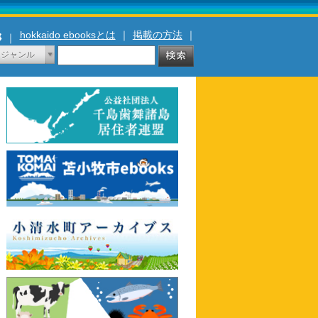
hokkaido ebooksとは
｜
掲載の方法
｜
｜
ジャンル