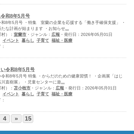
令和8年5月号
和8年5月号 ・特集 室蘭の企業を応援する「働き手確保支援」 ・
新たな計画が始まります ・お知らせ
...
町村）：
室蘭市
・ジャンル：
広報
・発行日：2026年05月01日
：
イベント
暮らし
子育て
福祉・医療
ド：
い令和8年5月号
令和8年5月号 特集 ・からだのための健康習慣！ ・企画展「はじ
石川直樹展」 ・児童センターに遊
...
町村）：
苫小牧市
・ジャンル：
広報
・発行日：2026年05月01日
：
イベント
暮らし
子育て
福祉・医療
ド：
4
»
15