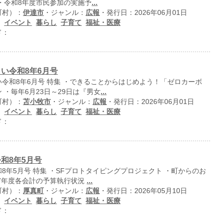
・令和8年度市民参加の実施予
...
町村）：
伊達市
・ジャンル：
広報
・発行日：2026年06月01日
：
イベント
暮らし
子育て
福祉・医療
ド：
い令和8年6月号
令和8年6月号 特集 ・できることからはじめよう！「ゼロカーボ
 ・毎年6月23日～29日は『男女
...
町村）：
苫小牧市
・ジャンル：
広報
・発行日：2026年06月01日
：
イベント
暮らし
子育て
福祉・医療
ド：
和8年5月号
8年5月号 特集 ・SFプロトタイピングプロジェクト ・町からのお
和7年度各会計の予算執行状況
...
町村）：
厚真町
・ジャンル：
広報
・発行日：2026年05月10日
：
イベント
暮らし
子育て
福祉・医療
ド：