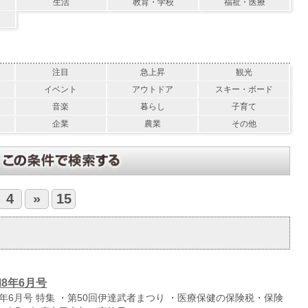
生活
教育・学校
福祉・医療
注目
急上昇
観光
イベント
アウトドア
スキー・ボード
音楽
暮らし
子育て
企業
農業
その他
4
»
15
8年6月号
年6月号 特集 ・第50回伊達武者まつり ・医療保健の保険税・保険