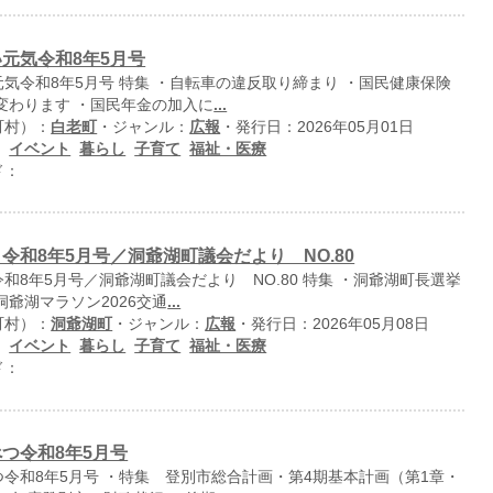
元気令和8年5月号
気令和8年5月号 特集 ・自転車の違反取り締まり ・国民健康保険
変わります ・国民年金の加入に
...
町村）：
白老町
・ジャンル：
広報
・発行日：2026年05月01日
：
イベント
暮らし
子育て
福祉・医療
ド：
令和8年5月号／洞爺湖町議会だより NO.80
和8年5月号／洞爺湖町議会だより NO.80 特集 ・洞爺湖町長選挙
洞爺湖マラソン2026交通
...
町村）：
洞爺湖町
・ジャンル：
広報
・発行日：2026年05月08日
：
イベント
暮らし
子育て
福祉・医療
ド：
つ令和8年5月号
令和8年5月号 ・特集 登別市総合計画・第4期基本計画（第1章・