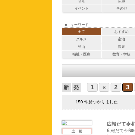
宿泊
広報
イベント
その他
■ キーワード
全て
おすすめ
グルメ
宿泊
登山
温泉
福祉・医療
教育・学校
1
«
2
3
150
件見つかりました
広報だて令和
広報だて令和8