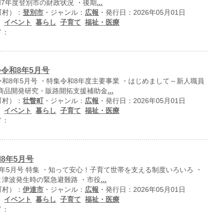
和7年度登別市の財政状況 ・後期
...
町村）：
登別市
・ジャンル：
広報
・発行日：2026年05月01日
：
イベント
暮らし
子育て
福祉・医療
ド：
令和8年5月号
和8年5月号 ・特集令和8年度主要事業 ・はじめまして～新人職員
新商品開発研究・販路開拓支援補助金
...
町村）：
壮瞥町
・ジャンル：
広報
・発行日：2026年05月01日
：
イベント
暮らし
子育て
福祉・医療
ド：
8年5月号
年5月号 特集 ・知って安心！子育て世帯を支える制度いろいろ ・
と津波発生時の緊急避難路 ・市役
...
町村）：
伊達市
・ジャンル：
広報
・発行日：2026年05月01日
：
イベント
暮らし
子育て
福祉・医療
ド：