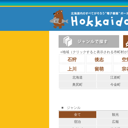
○地域（クリックすると表示される市町村が
石狩
後志
空
上川
留萌
宗
北海道
江差町
奥尻町
今金町
■ ジャンル
全て
観光
宿泊
広報