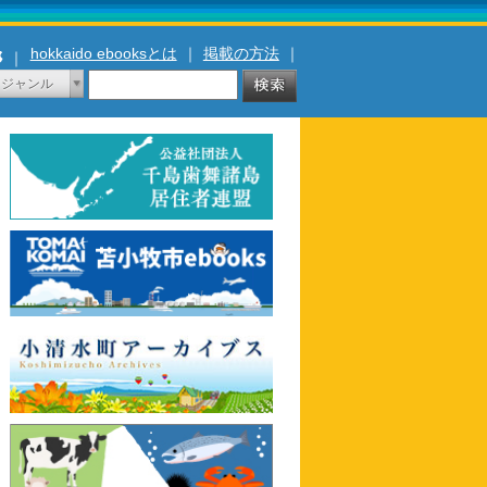
hokkaido ebooksとは
｜
掲載の方法
｜
｜
ジャンル