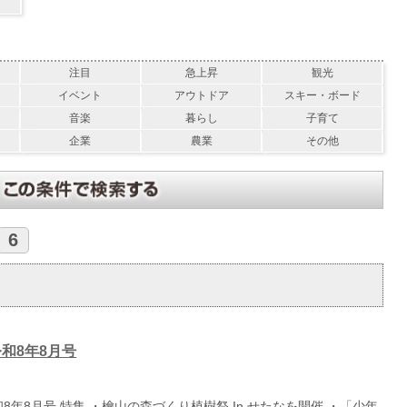
注目
急上昇
観光
イベント
アウトドア
スキー・ボード
音楽
暮らし
子育て
企業
農業
その他
6
和8年8月号
8年8月号 特集 ・檜山の森づくり植樹祭 In せたなを開催 ・「少年