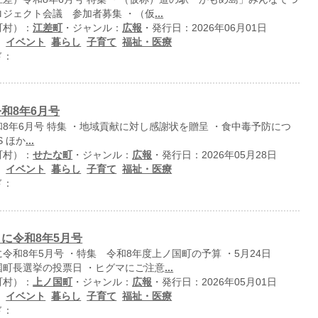
ロジェクト会議 参加者募集 ・（仮
...
町村）：
江差町
・ジャンル：
広報
・発行日：2026年06月01日
：
イベント
暮らし
子育て
福祉・医療
ド：
和8年6月号
8年6月号 特集 ・地域貢献に対し感謝状を贈呈 ・食中毒予防につ
S ほか
...
町村）：
せたな町
・ジャンル：
広報
・発行日：2026年05月28日
：
イベント
暮らし
子育て
福祉・医療
ド：
に令和8年5月号
令和8年5月号 ・特集 令和8年度上ノ国町の予算 ・5月24日
国町長選挙の投票日 ・ヒグマにご注意
...
町村）：
上ノ国町
・ジャンル：
広報
・発行日：2026年05月01日
：
イベント
暮らし
子育て
福祉・医療
ド：