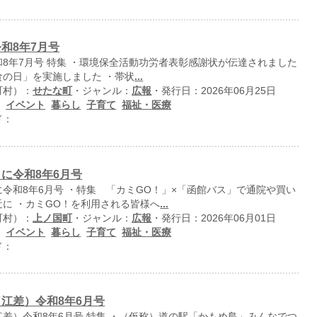
和8年7月号
8年7月号 特集 ・環境保全活動功労者表彰感謝状が伝達されました
食の日」を実施しました ・帯状
...
町村）：
せたな町
・ジャンル：
広報
・発行日：2026年06月25日
：
イベント
暮らし
子育て
福祉・医療
ド：
に令和8年6月号
令和8年6月号 ・特集 「カミGO！」×「函館バス」で通院や買い
に ・カミGO！を利用される皆様へ
...
町村）：
上ノ国町
・ジャンル：
広報
・発行日：2026年06月01日
：
イベント
暮らし
子育て
福祉・医療
ド：
江差）令和8年6月号
差）令和8年6月号 特集 ・（仮称）道の駅「かもめ島」みんなでつ