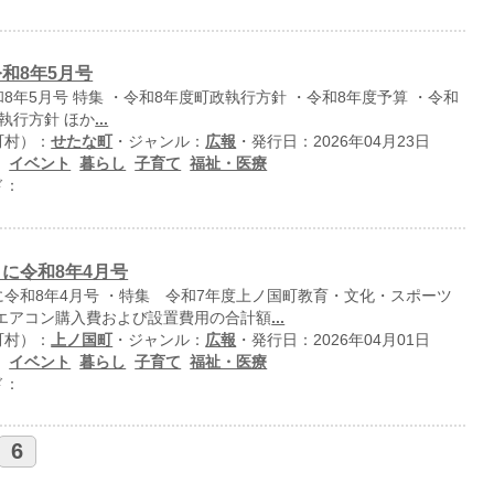
和8年5月号
8年5月号 特集 ・令和8年度町政執行方針 ・令和8年度予算 ・令和
執行方針 ほか
...
町村）：
せたな町
・ジャンル：
広報
・発行日：2026年04月23日
：
イベント
暮らし
子育て
福祉・医療
ド：
に令和8年4月号
令和8年4月号 ・特集 令和7年度上ノ国町教育・文化・スポーツ
・エアコン購入費および設置費用の合計額
...
町村）：
上ノ国町
・ジャンル：
広報
・発行日：2026年04月01日
：
イベント
暮らし
子育て
福祉・医療
ド：
6