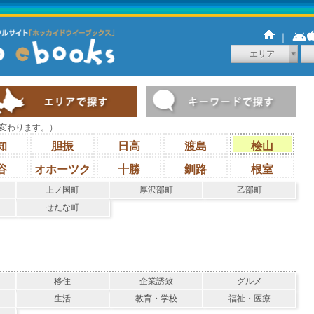
｜
エリア
変わります。）
知
胆振
日高
渡島
桧山
谷
オホーツク
十勝
釧路
根室
上ノ国町
厚沢部町
乙部町
せたな町
移住
企業誘致
グルメ
生活
教育・学校
福祉・医療