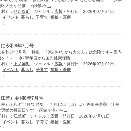
地区大会が開催 ・保健師か
...
町村）：
せたな町
・ジャンル：
広報
・発行日：2026年07月24日
：
イベント
暮らし
子育て
福祉・医療
ド：
に令和8年7月号
に令和8年7月号 ・特集 「家の中だから大丈夫」は危険です～屋内
を！～ ・令和8年度から国民健康保険
...
町村）：
上ノ国町
・ジャンル：
広報
・発行日：2026年07月01日
：
イベント
暮らし
子育て
福祉・医療
ド：
江差）令和8年7月号
差）令和8年7月号 特集 ・７月12日（日）は江差町長選挙・江差
欠選挙の投票日です ・函館空港から
...
町村）：
江差町
・ジャンル：
広報
・発行日：2026年07月01日
：
イベント
暮らし
子育て
福祉・医療
ド：