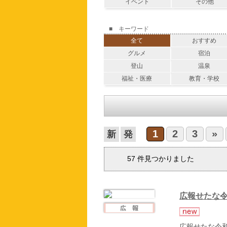
イベント
その他
■ キーワード
全て
おすすめ
グルメ
宿泊
登山
温泉
福祉・医療
教育・学校
1
2
3
»
57
件見つかりました
広報せたな令
広報せたな令和