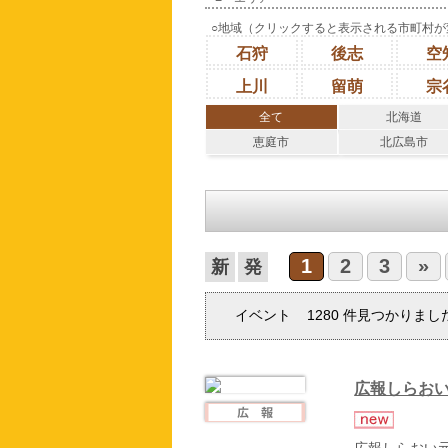
○地域（クリックすると表示される市町村が
石狩
後志
空
上川
留萌
宗
全て
北海道
恵庭市
北広島市
1
2
3
»
イベント
1280
件見つかりまし
広報しらおい