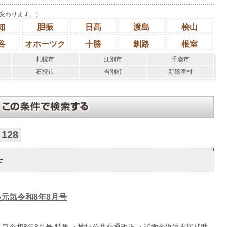
変わります。）
知
胆振
日高
渡島
桧山
谷
オホーツク
十勝
釧路
根室
札幌市
江別市
千歳市
石狩市
当別町
新篠津村
128
た
元気令和8年8月号