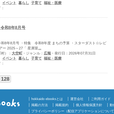
：
イベント
暮らし
子育て
福祉・医療
ド：
令和8年8月号
和8年8月号 ・特集 令和8年度 まちの予算 ・スターダスト☆レビ
アー 2025～27「 星屑冒
...
町村）：
大空町
・ジャンル：
広報
・発行日：2026年07月31日
：
イベント
暮らし
子育て
福祉・医療
ド：
128
hokkaido ebooksとは
運営会社
ご利用ガイド
掲載の方法
掲載規約
個人情報保護方針
動
プライバシーポリシー（配信アプリケーションについて