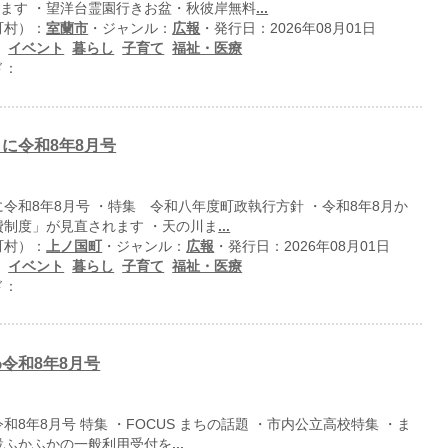
します ・望洋台霊園行きお盆・秋彼岸無料
...
町村）：
室蘭市
・ジャンル：
広報
・発行日：2026年08月01日
：
イベント
暮らし
子育て
福祉・医療
ド：
に令和8年8月号
令和8年8月号 ・特集 令和八年度町政執行方針 ・令和8年8月か
費制度」が見直されます ・天の川ま
...
町村）：
上ノ国町
・ジャンル：
広報
・発行日：2026年08月01日
：
イベント
暮らし
子育て
福祉・医療
ド：
令和8年8月号
和8年8月号 特集 ・FOCUS まちの話題 ・市内公立高校特集 ・ま
設ふかふかの一般利用受付を
...