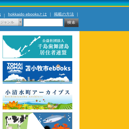
hokkaido ebooksとは
｜
掲載の方法
｜
｜
ジャンル