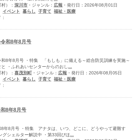
町村）：
深川市
・ジャンル：
広報
・発行日：2026年08月01日
：
イベント
暮らし
子育て
福祉・医療
ド：
令和8年8月号
令和8年8月号 ・特集 「もしも」に備える～総合防災訓練を実施～
ごと ・ふれあいセンターからのおし
...
町村）：
喜茂別町
・ジャンル：
広報
・発行日：2026年08月05日
：
イベント
暮らし
子育て
福祉・医療
ド：
和8年8月号
和8年8月号 ・特集 アナタは、いつ、どこに、どうやって避難す
ングシェルター解説中 ・第33回びほ
...