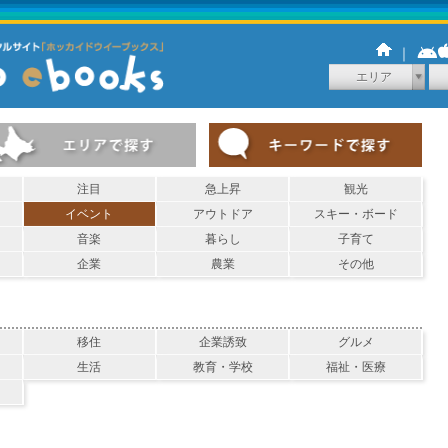
｜
エリア
注目
急上昇
観光
イベント
アウトドア
スキー・ボード
音楽
暮らし
子育て
企業
農業
その他
移住
企業誘致
グルメ
生活
教育・学校
福祉・医療