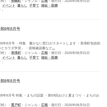
町村）：
美幌町
・ジャンル：
広報
・発行日：2026年08月01日
：
イベント
暮らし
子育て
福祉・医療
ド：
和8年8月号
8年8月号 ・特集 書かない窓口がスタートします ・美瑛町包括的
ロとカラダ学習」 ・資格確認書など
...
町村）：
美瑛町
・ジャンル：
広報
・発行日：2026年08月01日
：
イベント
暮らし
子育て
福祉・医療
ド：
和8年8月号
8年8月号 特集 ・まちの話題 ・第59回おけと夏まつり ・まちのお
町村）：
置戸町
・ジャンル：
広報
・発行日：2026年08月01日