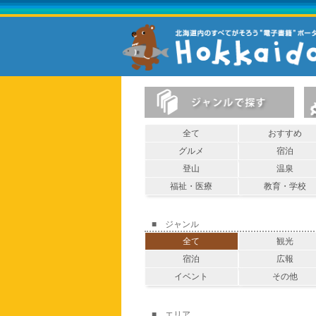
全て
おすすめ
グルメ
宿泊
登山
温泉
福祉・医療
教育・学校
■ ジャンル
全て
観光
宿泊
広報
イベント
その他
■ エリア