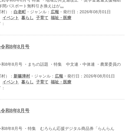
気令和8年8月号 特集 ・地域公共交通改正 ・奨学金返還支援補助
イ年間パスポート無料引き換えはが
...
町村）：
白老町
・ジャンル：
広報
・発行日：2026年08月01日
：
イベント
暮らし
子育て
福祉・医療
ド：
令和8年8月号
和8年8月号 ・まちの話題 ・特集 中文連・中体連 ・農業委員の
町村）：
新篠津村
・ジャンル：
広報
・発行日：2026年08月01日
：
イベント
暮らし
子育て
福祉・医療
ド：
令和8年8月号
和8年8月号 ・特集 むろらん応援デジタル商品券「らんらん