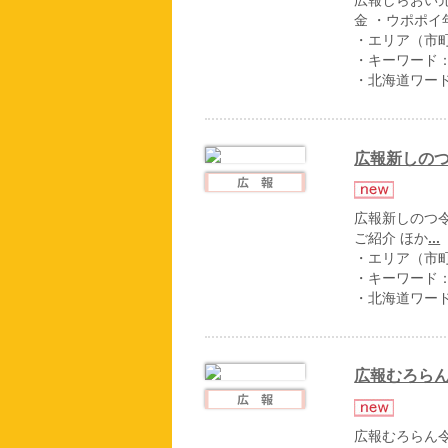
広報しらおい元
金 ・ウポポ
・エリア（市
・キーワード
・北海道ワー
広報新しのつ
広報新しのつ令
ご紹介 ほか
...
・エリア（市
・キーワード
・北海道ワー
広報むろらん
広報むろらん令