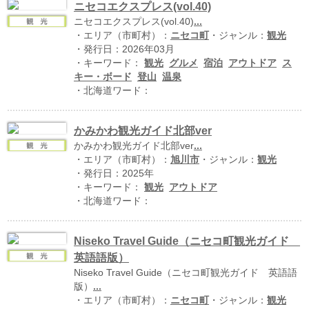
北海道の病院ebooks
ニセコエクスプレス(vol.40)
ニセコエクスプレス(vol.40)
...
創成研究機構の本棚
・エリア（市町村）：
ニセコ町
・ジャンル：
観光
全国健康保険協会
・発行日：2026年03月
・キーワード：
観光
グルメ
宿泊
アウトドア
ス
hokkaido ebooksとは
キー・ボード
登山
温泉
・北海道ワード：
運営会社
ご利用ガイド
かみかわ観光ガイド北部ver
かみかわ観光ガイド北部ver
...
よくある質問
・エリア（市町村）：
旭川市
・ジャンル：
観光
サイトマップ
・発行日：2025年
・キーワード：
観光
アウトドア
掲載の方法
・北海道ワード：
掲載規約
Niseko Travel Guide（ニセコ町観光ガイド
個人情報保護方針
英語語版）
動作環境
Niseko Travel Guide（ニセコ町観光ガイド 英語語
版）
...
プライバシーポリシー（配信アプリ
・エリア（市町村）：
ニセコ町
・ジャンル：
観光
ケーションについて）