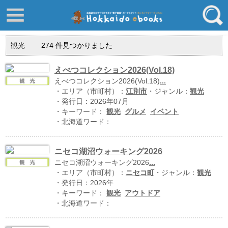
はじめてご利用される方へ
動画でわかる北海道ebooks
観光
274
件見つかりました
ふるさと納税ebooks
フリーワード
学校ebooks
えべつコレクション2026(Vol.18)
えべつコレクション2026(Vol.18)
...
小清水アーカイブスebooks
・エリア（市町村）：
江別市
・ジャンル：
観光
ジャンル
北海道立文書館赤れんが
・発行日：2026年07月
・キーワード：
観光
グルメ
イベント
コンテンツ
・北海道ワード：
エリア
留寿都村
ニセコ湖沼ウォーキング2026
千歳市
ニセコ湖沼ウォーキング2026
...
喜茂別町
・エリア（市町村）：
ニセコ町
・ジャンル：
観光
キーワード
・発行日：2026年
北見市
・キーワード：
観光
アウトドア
・北海道ワード：
道総研の本棚
北海道ワード