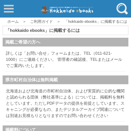
はじめてご利用される方へ
動画でわかる北海道ebooks
ホーム ＞ ご利用ガイド ＞ 「hokkaido ebooks」に掲載するには
ふるさと納税ebooks
フリーワード
「hokkaido ebooks」に掲載するには
学校ebooks
掲載ご希望の方へ
小清水アーカイブスebooks
ジャンル
詳しくは
「お問い合せ」フォーム
または、TEL（011-621-
北海道立文書館赤れんが
1000）にご連絡ください。 管理者の確認後、TELまたはメール
でご案内いたします。
コンテンツ
エリア
留寿都村
県市町村自治体は無料掲載
千歳市
北海道および北海道の市町村自治体、および実質的に公的な機関
と認められる団体（弊社基準による）については、掲載料を無料
喜茂別町
キーワード
としています。ただしPDFデータの提供を前提としています。ス
キャニングが必要なもの、またデジタルアーカイブ関連について
北見市
は別途お見積もりとなりますのでお問い合わせください
道総研の本棚
北海道ワード
掲載料について