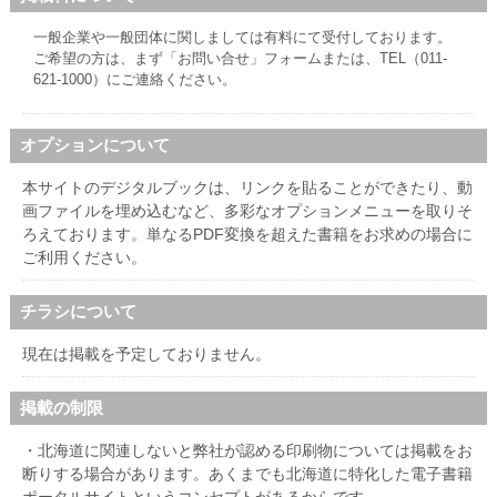
北海道の病院ebooks
一般企業や一般団体に関しましては有料にて受付しております。
創成研究機構の本棚
ご希望の方は、まず
「お問い合せ」フォーム
または、TEL（011-
全国健康保険協会
621-1000）にご連絡ください。
hokkaido ebooksとは
オプションについて
運営会社
本サイトのデジタルブックは、リンクを貼ることができたり、動
ご利用ガイド
画ファイルを埋め込むなど、多彩なオプションメニューを取りそ
ろえております。単なるPDF変換を超えた書籍をお求めの場合に
よくある質問
ご利用ください。
サイトマップ
チラシについて
掲載の方法
現在は掲載を予定しておりません。
掲載規約
個人情報保護方針
掲載の制限
動作環境
・北海道に関連しないと弊社が認める印刷物については掲載をお
断りする場合があります。あくまでも北海道に特化した電子書籍
プライバシーポリシー（配信アプリ
ケーションについて）