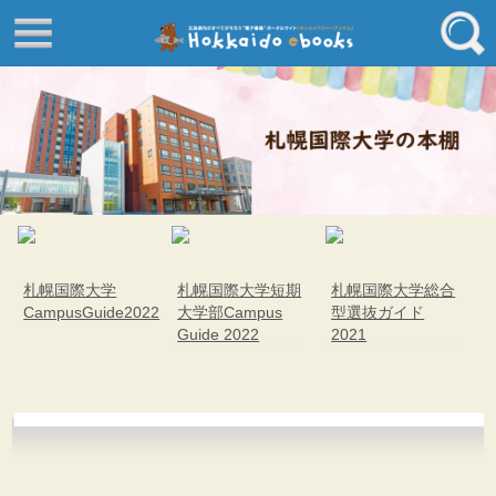
はじめてご利用される方へ
動画でわかる北海道ebooks
ふるさと納税ebooks
フリーワード
学校ebooks
小清水アーカイブスebooks
ジャンル
北海道立文書館赤れんが
コンテンツ
札幌国際大学
札幌国際大学短期
札幌国際大学総合
エリア
留寿都村
CampusGuide2022
大学部Campus
型選抜ガイド
Guide 2022
2021
千歳市
喜茂別町
キーワード
北見市
道総研の本棚
北海道ワード