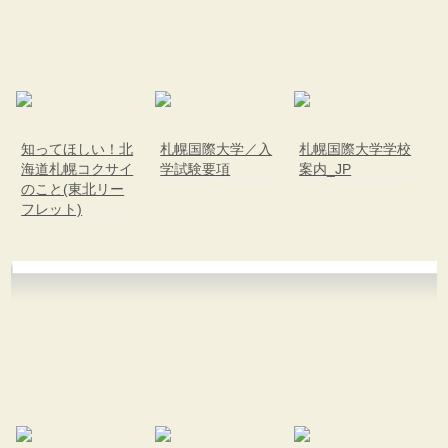
北海道の病院ebooks
創成研究機構の本棚
全国健康保険協会
hokkaido ebooksとは
運営会社
知ってほしい！北
札幌国際大学／入
札幌国際大学学校
海道札幌コクサイ
学試験要項
案内_JP
ご利用ガイド
のこと(東北リー
フレット)
よくある質問
サイトマップ
掲載の方法
掲載規約
個人情報保護方針
動作環境
プライバシーポリシー（配信アプリ
ケーションについて）