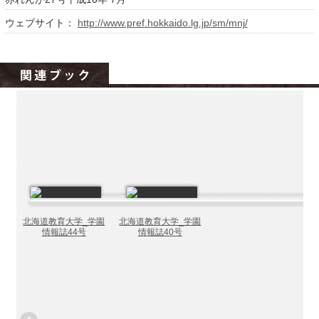
北海道の病院ebooks
ウェブサイト：
http://www.pref.hokkaido.lg.jp/sm/mnj/
創成研究機構の本棚
全国健康保険協会
hokkaido ebooksとは
運営会社
ご利用ガイド
よくある質問
サイトマップ
掲載の方法
北海道教育大学_学園
北海道教育大学_学園
掲載規約
情報誌44号
情報誌40号
個人情報保護方針
動作環境
プライバシーポリシー（配信アプリ
ケーションについて）