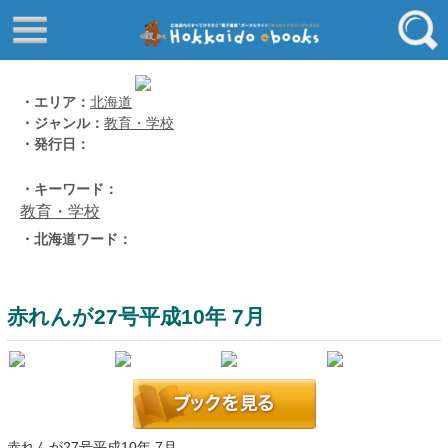
はじめてご利用される方へ
動画でわかる北海道ebooks
ふるさと納税ebooks
フリーワード
・エリア：
北海道
・ジャンル：
教育・学校
学校ebooks
・発行日：
小清水アーカイブスebooks
ジャンル
・キーワード：
北海道立文書館赤れんが
教育・学校
コンテンツ
・北海道ワード：
エリア
留寿都村
千歳市
赤れんが27号平成10年 7月
喜茂別町
キーワード
北見市
道総研の本棚
北海道ワード
赤れんが27号平成10年 7月