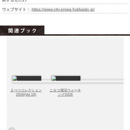
北海道の病院ebooks
ウェブサイト：
https://www.city.eniwa.hokkaido.jp/
創成研究機構の本棚
全国健康保険協会
hokkaido ebooksとは
運営会社
ご利用ガイド
よくある質問
サイトマップ
掲載の方法
えべつコレクション
ニセコ湖沼ウォーキ
掲載規約
2026(Vol.18)
ング2026
個人情報保護方針
動作環境
プライバシーポリシー（配信アプリ
ケーションについて）