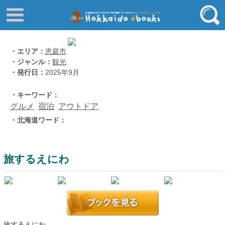
はじめてご利用される方へ
動画でわかる北海道ebooks
ふるさと納税ebooks
フリーワード
・エリア：
恵庭市
・ジャンル：
観光
学校ebooks
・発行日：
2025年9月
小清水アーカイブスebooks
ジャンル
・キーワード：
北海道立文書館赤れんが
グルメ
宿泊
アウトドア
コンテンツ
・北海道ワード：
エリア
留寿都村
千歳市
旅するえにわ
喜茂別町
キーワード
北見市
道総研の本棚
北海道ワード
旅するえにわ