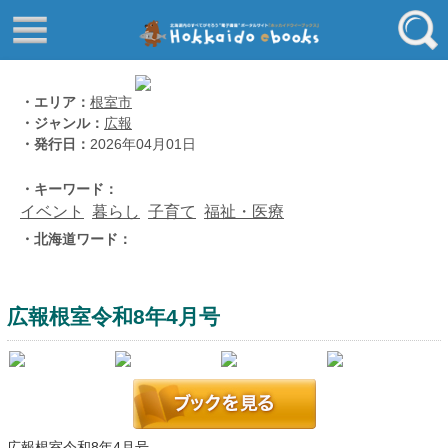
はじめてご利用される方へ
動画でわかる北海道ebooks
ふるさと納税ebooks
フリーワード
・エリア：
根室市
・ジャンル：
広報
学校ebooks
・発行日：
2026年04月01日
小清水アーカイブスebooks
ジャンル
・キーワード：
北海道立文書館赤れんが
イベント
暮らし
子育て
福祉・医療
コンテンツ
・北海道ワード：
エリア
留寿都村
千歳市
広報根室令和8年4月号
喜茂別町
キーワード
北見市
道総研の本棚
北海道ワード
広報根室令和8年4月号