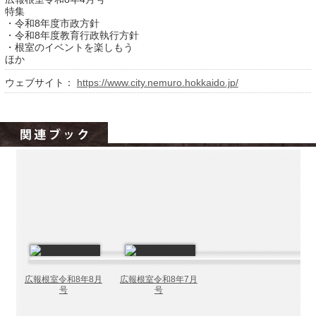
北海道の病院ebooks
特集
・令和8年度市政方針
創成研究機構の本棚
・令和8年度教育行政執行方針
・根室のイベントを楽しもう
全国健康保険協会
ほか
hokkaido ebooksとは
ウェブサイト：
https://www.city.nemuro.hokkaido.jp/
運営会社
ご利用ガイド
よくある質問
サイトマップ
掲載の方法
掲載規約
個人情報保護方針
動作環境
広報根室令和8年8月
広報根室令和8年7月
号
号
プライバシーポリシー（配信アプリ
ケーションについて）