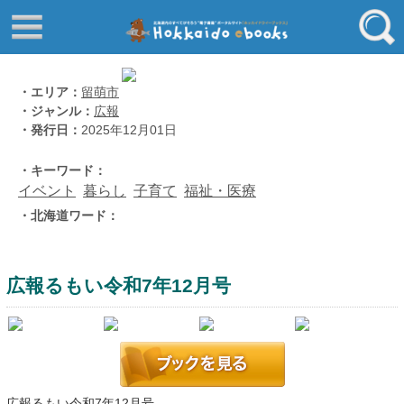
はじめてご利用される方へ
動画でわかる北海道ebooks
ふるさと納税ebooks
フリーワード
・エリア：
留萌市
・ジャンル：
広報
学校ebooks
・発行日：
2025年12月01日
小清水アーカイブスebooks
ジャンル
・キーワード：
北海道立文書館赤れんが
イベント
暮らし
子育て
福祉・医療
コンテンツ
・北海道ワード：
エリア
留寿都村
千歳市
広報るもい令和7年12月号
喜茂別町
キーワード
北見市
道総研の本棚
北海道ワード
広報るもい令和7年12月号