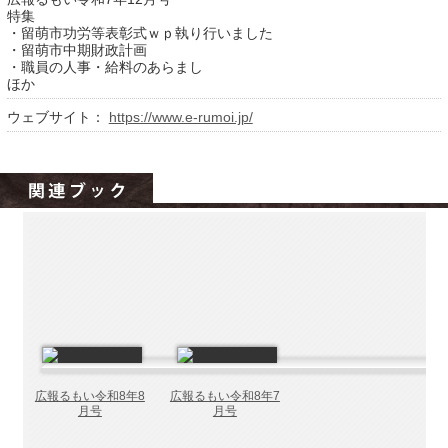
北海道の病院ebooks
特集
・留萌市功労等表彰式ｗｐ執り行いました
創成研究機構の本棚
・留萌市中期財政計画
・職員の人事・給料のあらまし
全国健康保険協会
ほか
hokkaido ebooksとは
ウェブサイト：
https://www.e-rumoi.jp/
運営会社
ご利用ガイド
よくある質問
サイトマップ
掲載の方法
掲載規約
個人情報保護方針
動作環境
広報るもい令和8年8
広報るもい令和8年7
月号
月号
プライバシーポリシー（配信アプリ
ケーションについて）