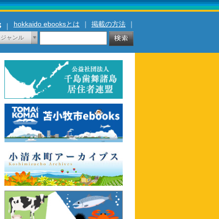
hokkaido ebooksとは
｜
掲載の方法
｜
｜
ジャンル