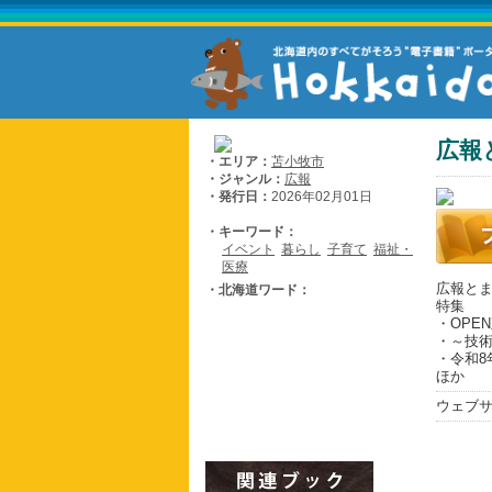
広報
・エリア：
苫小牧市
・ジャンル：
広報
・発行日：
2026年02月01日
・キーワード：
イベント
暮らし
子育て
福祉・
医療
広報とま
・北海道ワード：
特集
・OPE
・～技術
・令和8
ほか
ウェブ