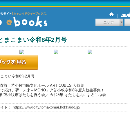
｜
エリア
とまこまい令和8年2月号
こまい令和8年2月号
N直前！苫小牧市民文化ホール ART CUBES 大特集
で拓け、夢・未来～MONOテク苫小牧令和8年度入校生募集！
年 苫小牧市はたちを祝う会／ 令和8年 はたちを共によろこぶ会
サイト：
https://www.city.tomakomai.hokkaido.jp/