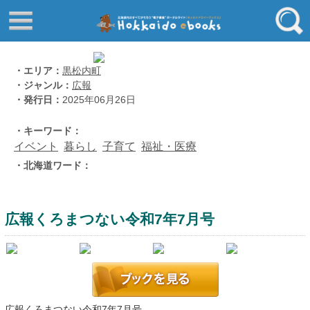
はじめてご利用される方へ
動画でわかる北海道ebooks
ふるさと納税ebooks
フリーワード
・エリア：
黒松内町
・ジャンル：
広報
学校ebooks
・発行日：
2025年06月26日
小清水アーカイブスebooks
ジャンル
・キーワード：
北海道立文書館赤れんが
イベント
暮らし
子育て
福祉・医療
コンテンツ
・北海道ワード：
エリア
留寿都村
千歳市
広報くろまつない令和7年7月号
喜茂別町
キーワード
北見市
道総研の本棚
北海道ワード
広報くろまつない令和7年7月号