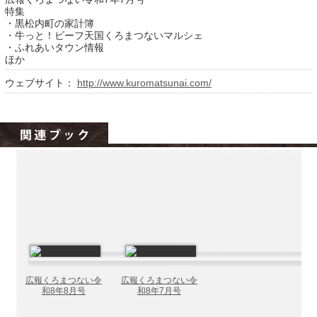
北海道の病院ebooks
特集
・黒松内町の家計簿
創成研究機構の本棚
・牛っと！ビーフ天国くろまつないマルシェ
・ふれあいタウン情報
全国健康保険協会
ほか
hokkaido ebooksとは
ウェブサイト：
http://www.kuromatsunai.com/
運営会社
ご利用ガイド
よくある質問
サイトマップ
掲載の方法
掲載規約
個人情報保護方針
動作環境
広報くろまつない令
広報くろまつない令
和8年8月号
和8年7月号
プライバシーポリシー（配信アプリ
ケーションについて）