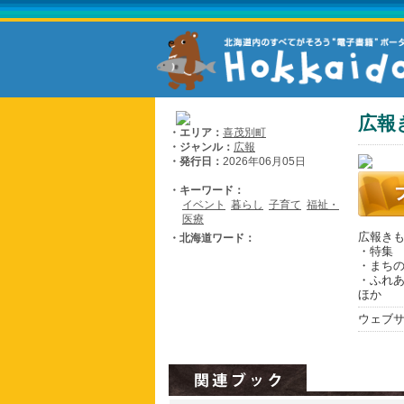
広報
・エリア：
喜茂別町
・ジャンル：
広報
・発行日：
2026年06月05日
・キーワード：
イベント
暮らし
子育て
福祉・
医療
広報きも
・北海道ワード：
・特集
・まち
・ふれ
ほか
ウェブ