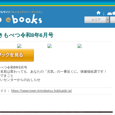
｜
エリア
きもべつ令和8年6月号
べつ令和8年6月号
 名前は変わっても、あなたの「元気」の一番近くに。保健福祉課です！
のできごと
あいセンターからのおしらせ
サイト：
https://www.town.kimobetsu.hokkaido.jp/