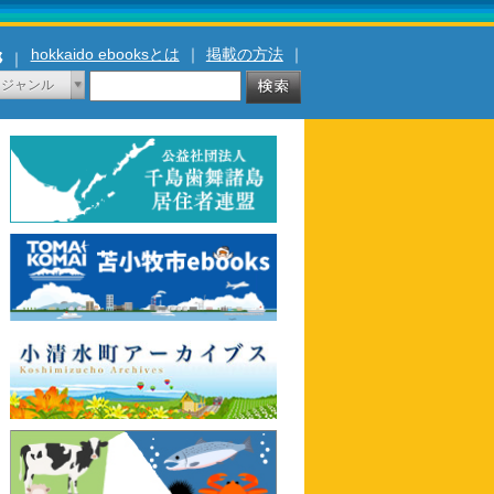
hokkaido ebooksとは
｜
掲載の方法
｜
｜
ジャンル