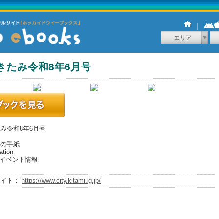
｜
エリア
きたみ令和8年6月号
み令和8年6月号
への手紙
ation
のイベント情報
サイト：
https://www.city.kitami.lg.jp/