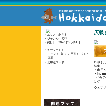
広報
・エリア：
北見市
・ジャンル：
広報
・発行日：
2026年06月01日
・キーワード：
イベント
暮らし
子育て
福祉・
医療
広報きた
・北海道ワード：
特集
・市長
・Inofrm
.・6月
ほか
ウェブ