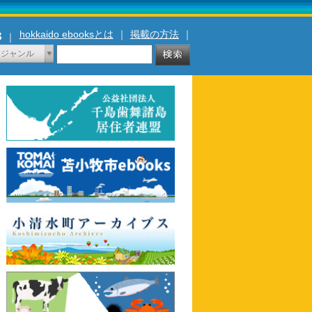
hokkaido ebooksとは
｜
掲載の方法
｜
｜
ジャンル