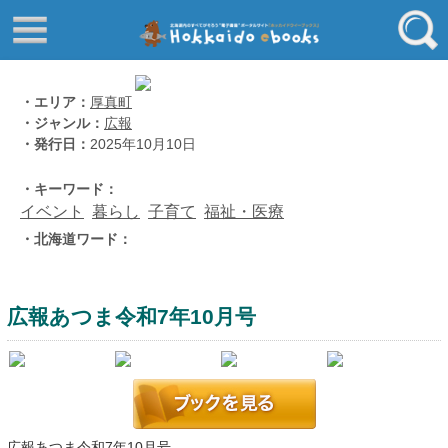
はじめてご利用される方へ
動画でわかる北海道ebooks
ふるさと納税ebooks
フリーワード
・エリア：
厚真町
・ジャンル：
広報
学校ebooks
・発行日：
2025年10月10日
小清水アーカイブスebooks
ジャンル
・キーワード：
北海道立文書館赤れんが
イベント
暮らし
子育て
福祉・医療
コンテンツ
・北海道ワード：
エリア
留寿都村
千歳市
広報あつま令和7年10月号
喜茂別町
キーワード
北見市
道総研の本棚
北海道ワード
広報あつま令和7年10月号