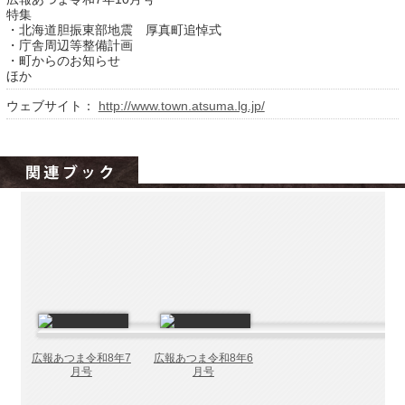
北海道の病院ebooks
特集
・北海道胆振東部地震 厚真町追悼式
創成研究機構の本棚
・庁舎周辺等整備計画
・町からのお知らせ
全国健康保険協会
ほか
hokkaido ebooksとは
ウェブサイト：
http://www.town.atsuma.lg.jp/
運営会社
ご利用ガイド
よくある質問
サイトマップ
掲載の方法
掲載規約
個人情報保護方針
動作環境
広報あつま令和8年7
広報あつま令和8年6
月号
月号
プライバシーポリシー（配信アプリ
ケーションについて）