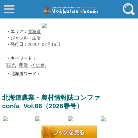
はじめてご利用される方へ
動画でわかる北海道ebooks
ふるさと納税ebooks
フリーワード
・エリア：
北海道
・ジャンル：
生活
学校ebooks
・発行日：
2026年02月16日
小清水アーカイブスebooks
ジャンル
・キーワード：
北海道立文書館赤れんが
観光
農業
その他
コンテンツ
・北海道ワード：
エリア
留寿都村
千歳市
北海道農業・農村情報誌コンファ
confa_Vol.66（2026春号）
喜茂別町
キーワード
北見市
道総研の本棚
北海道ワード