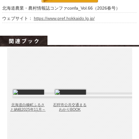
北海道の病院ebooks
北海道農業・農村情報誌コンファconfa_Vol.66（2026春号）
創成研究機構の本棚
ウェブサイト：
https://www.pref.hokkaido.lg.jp/
全国健康保険協会
hokkaido ebooksとは
運営会社
ご利用ガイド
よくある質問
サイトマップ
掲載の方法
掲載規約
北海道白糠町ふるさ
石狩市公共交通まる
と納税2025年11月～
わかりBOOK
個人情報保護方針
2026年10月
動作環境
プライバシーポリシー（配信アプリ
ケーションについて）