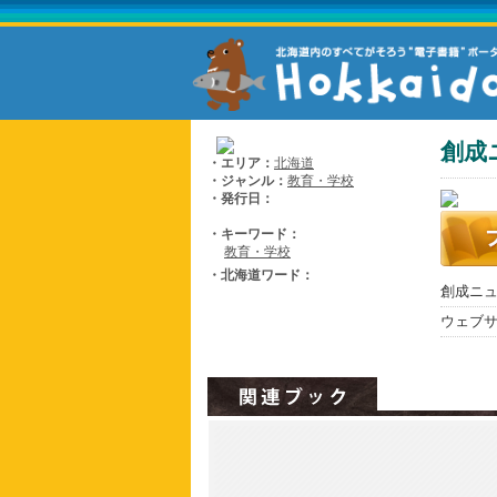
創成ニ
・エリア：
北海道
・ジャンル：
教育・学校
・発行日：
・キーワード：
教育・学校
・北海道ワード：
創成ニュー
ウェブ