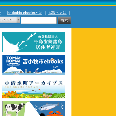
hokkaido ebooksとは
｜
掲載の方法
｜
｜
ジャンル