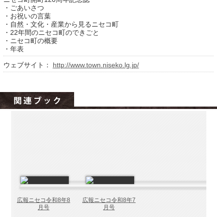
北海道の病院ebooks
・ごあいさつ
・お祝いの言葉
創成研究機構の本棚
・自然・文化・産業から見るニセコ町
・22年間のニセコ町のできごと
全国健康保険協会
・ニセコ町の概要
・年表
hokkaido ebooksとは
ウェブサイト：
http://www.town.niseko.lg.jp/
運営会社
ご利用ガイド
よくある質問
サイトマップ
掲載の方法
掲載規約
個人情報保護方針
動作環境
広報ニセコ令和8年8
広報ニセコ令和8年7
月号
月号
プライバシーポリシー（配信アプリ
ケーションについて）