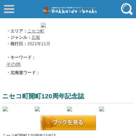
はじめてご利用される方へ
動画でわかる北海道ebooks
ふるさと納税ebooks
フリーワード
・エリア：
ニセコ町
・ジャンル：
広報
学校ebooks
・発行日：
2021年11月
小清水アーカイブスebooks
ジャンル
・キーワード：
北海道立文書館赤れんが
その他
コンテンツ
・北海道ワード：
エリア
留寿都村
千歳市
ニセコ町開町120周年記念誌
喜茂別町
キーワード
北見市
道総研の本棚
北海道ワード
ニセコ町開町120周年記念誌