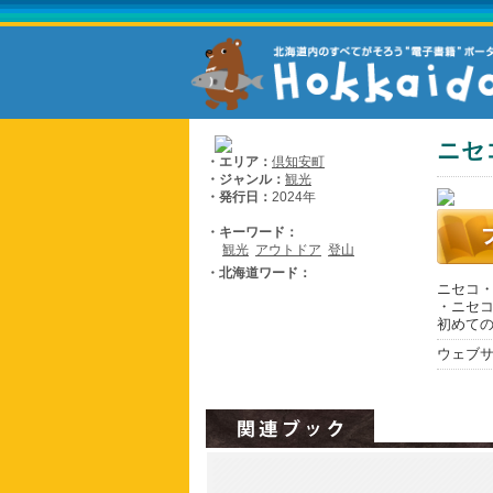
ニセ
・エリア：
倶知安町
・ジャンル：
観光
・発行日：
2024年
・キーワード：
観光
アウトドア
登山
・北海道ワード：
ニセコ・
・ニセ
初めて
ウェブ