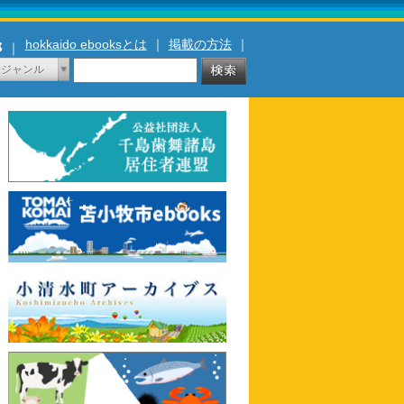
hokkaido ebooksとは
｜
掲載の方法
｜
｜
ジャンル