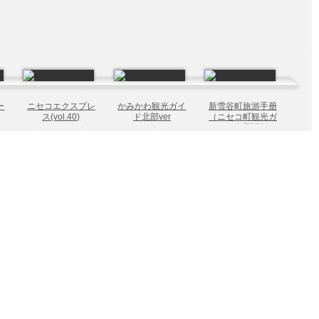
ー
ニセコエクスプレ
かみかわ観光ガイ
新雪谷町旅游手册
ス(vol.40)
ド北部ver
（ニセコ町観光ガ
イド 中国語版）