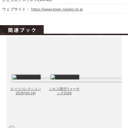
北海道の病院ebooks
ウェブサイト：
https://www.town.niseko.lg.jp
創成研究機構の本棚
全国健康保険協会
hokkaido ebooksとは
運営会社
ご利用ガイド
よくある質問
サイトマップ
掲載の方法
えべつコレクション
ニセコ湖沼ウォーキ
掲載規約
2026(Vol.18)
ング2026
個人情報保護方針
動作環境
プライバシーポリシー（配信アプリ
ケーションについて）