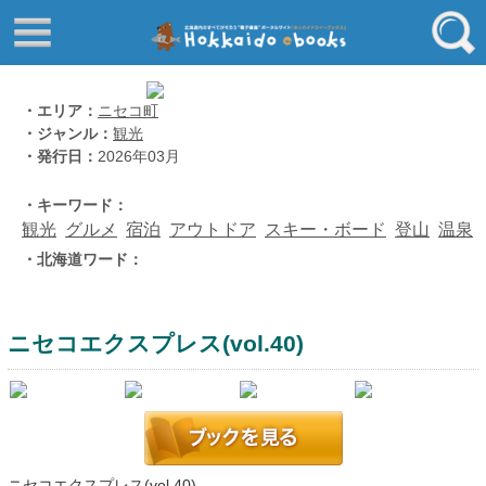
はじめてご利用される方へ
動画でわかる北海道ebooks
ふるさと納税ebooks
フリーワード
・エリア：
ニセコ町
・ジャンル：
観光
学校ebooks
・発行日：
2026年03月
小清水アーカイブスebooks
ジャンル
・キーワード：
北海道立文書館赤れんが
観光
グルメ
宿泊
アウトドア
スキー・ボード
登山
温泉
コンテンツ
・北海道ワード：
エリア
留寿都村
千歳市
ニセコエクスプレス(vol.40)
喜茂別町
キーワード
北見市
道総研の本棚
北海道ワード
ニセコエクスプレス(vol.40)