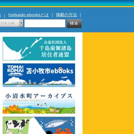
hokkaido ebooksとは
｜
掲載の方法
｜
｜
ジャンル