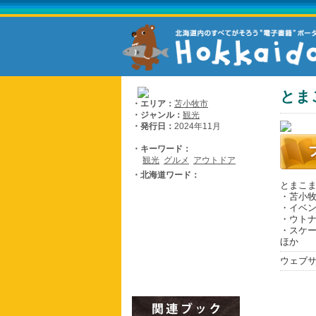
とま
・エリア：
苫小牧市
・ジャンル：
観光
・発行日：
2024年11月
・キーワード：
観光
グルメ
アウトドア
・北海道ワード：
とまこ
・苫小
・イベ
・ウト
・スケ
ほか
ウェブ