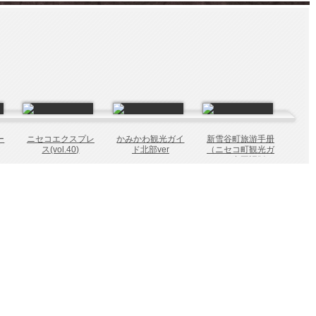
ー
ニセコエクスプレ
かみかわ観光ガイ
新雪谷町旅游手册
ス(vol.40)
ド北部ver
（ニセコ町観光ガ
イド 中国語版）